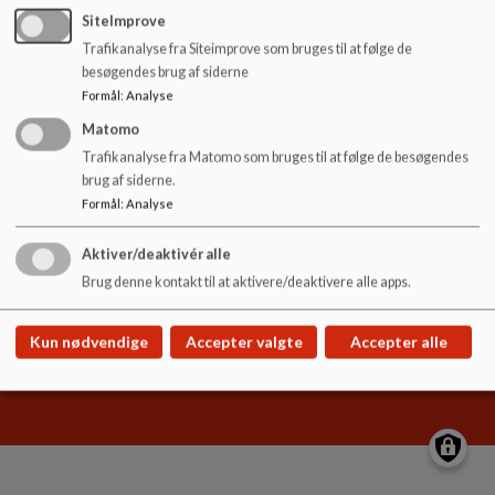
o
SiteImprove
l
Trafikanalyse fra Siteimprove som bruges til at følge de
d
besøgendes brug af siderne
e
Kløver-Skolen
Formål
:
Analyse
t
Kløvermarken 1, 6400 Sønderborg
Matomo
klover-skolen@sonderborg.dk
Trafikanalyse fra Matomo som bruges til at følge de besøgendes
brug af siderne.
+45 88 72 42 65
Formål
:
Analyse
EAN NR.
5798002229943
Sitemap
Aktiver/deaktivér alle
Brug denne kontakt til at aktivere/deaktivere alle apps.
Kun nødvendige
Accepter valgte
Accepter alle
Cookie politik