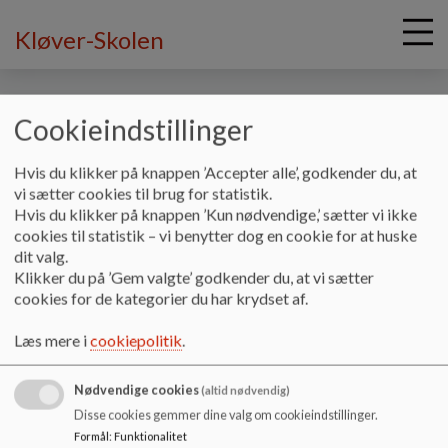
Kløver-Skolen
Cookieindstillinger
G
Hvis du klikker på knappen ’Accepter alle’, godkender du, at
å
Principper og planer
Undervisning
Understøttende
vi sætter cookies til brug for statistik.
t
Hvis du klikker på knappen ’Kun nødvendige,’ sætter vi ikke
undervisning
i
cookies til statistik – vi benytter dog en cookie for at huske
l
dit valg.
h
Understøttende undervisning
Klikker du på ’Gem valgte’ godkender du, at vi sætter
o
cookies for de kategorier du har krydset af.
v
e
.
Læs mere i
cookiepolitik
.
d
i
Dokumenter
Nødvendige cookies
n
(altid nødvendig)
Understøttende undervisning.pdf
d
Disse cookies gemmer dine valg om cookieindstillinger.
h
Formål
:
Funktionalitet