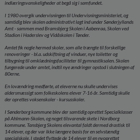
indlæringsvanskeligheder at begå sig i samfundet.
I 1980 overgik undervisningen til Undervisningsministeriet, og
samtidig blev skolen administrativt lagt ind under Sønderjyllands
Amt - sammen med Bramsbjerg Skolen i Aabenraa, Skolen ved
Stadion i Haderslev og Vidåskolen i Tønder.
Amtet fik nogle hermed skoler, som alle trængte til forskellige
renoveringer - bl.a. udskiftning af vinduer, nye toiletter og
tilbygning til omklædningsfaciliteter til gymnastiksalen. Skolen
fungerede under amtet, indtil nye ændringer opstod i slutningen af
80erne.
En lovændring medførte, at eleverne nu skulle undervises
aldersmæssigt som folkeskolens elever 7-16 år. Samtidig skulle
der oprettes voksenskoler - kursusskoler.
I Sønderborg kommune blev der samtidig oprettet Specialklasser
på Ahlmann-Skolen, og noget tilsvarende skete i Nordborg
kommune. Tansbjerg Skolens elevantal faldt dermed drastisk til
14 elever, og der var ikke længere basis for en selvstændig
specialskole. I stedet flyttede de 14 elever til en nyoprettet