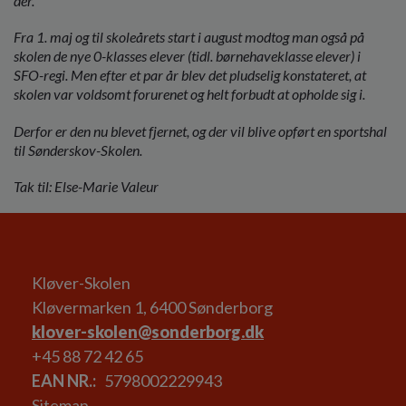
der.
Fra 1. maj og til skoleårets start i august modtog man også på
skolen de nye 0-klasses elever (tidl. børnehaveklasse elever) i
SFO-regi. Men efter et par år blev det pludselig konstateret, at
skolen var voldsomt forurenet og helt forbudt at opholde sig i.
Derfor er den nu blevet fjernet, og der vil blive opført en sportshal
til Sønderskov-Skolen.
Tak til: Else-Marie Valeur
Kløver-Skolen
Kløvermarken 1, 6400 Sønderborg
klover-skolen@sonderborg.dk
+45 88 72 42 65
EAN NR.
5798002229943
Sitemap