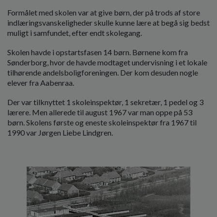
o
Formålet med skolen var at give børn, der på trods af store
l
indlæringsvanskeligheder skulle kunne lære at begå sig bedst
d
muligt i samfundet, efter endt skolegang.
e
t
Skolen havde i opstartsfasen 14 børn. Børnene kom fra
Sønderborg, hvor de havde modtaget undervisning i et lokale
tilhørende andelsboligforeningen. Der kom desuden nogle
elever fra Aabenraa.
Der var tilknyttet 1 skoleinspektør, 1 sekretær, 1 pedel og 3
lærere. Men allerede til august 1967 var man oppe på 53
børn. Skolens første og eneste skoleinspektør fra 1967 til
1990 var Jørgen Liebe Lindgren.