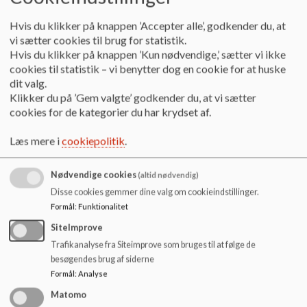
specialskolen Tansbjerg.
Hvis du klikker på knappen ’Accepter alle’, godkender du, at
Grundet et forøget elevtal i 2009, flyttede skolen fra
vi sætter cookies til brug for statistik.
Tansbjerg til nye rammer på nuværende Kløver-Skolen.
Hvis du klikker på knappen ’Kun nødvendige,’ sætter vi ikke
cookies til statistik – vi benytter dog en cookie for at huske
Siden august 2012 er Huholt Skole blevet en afdeling under
dit valg.
Kløver-Skolen.
Klikker du på ’Gem valgte’ godkender du, at vi sætter
cookies for de kategorier du har krydset af.
Fra januar 2015 blev Alssundklassen ligeledes en afdeling
under Kløver-Skolen.
Læs mere i
cookiepolitik
.
---------------------------------------------------------------------
------------------------
Nødvendige cookies
(altid nødvendig)
Disse cookies gemmer dine valg om cookieindstillinger.
Mere om skolens historie kan ses på
Sønderborghistorier
,
Formål
:
Funktionalitet
hvor følgende er kopieret fra:
SiteImprove
I februar/marts 2017 fjernede man Tansbjerg Skolen på hjørnet
Trafikanalyse fra Siteimprove som bruges til at følge de
af Grundtvigs Allé og B.S. Ingemannns Vej.
besøgendes brug af siderne
Formål
:
Analyse
Pudsigt nok skete det nøjagtig 50 år efter, at skolen blev indviet i
februar 1967.
Matomo