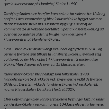
specialklasserække på Humlehøj-Skolen i 1990.
Tansbjerg Skolen blev herefter kursusskole for voksne fra 18 år og
opefter. I den sammenhæng blev 2 klasseblokke bygget sammen
til den karakteristiske blå 8-kantede bygning. I løbet af de
kommende 14 år voksede elevtallet i Specialklasserækken, og ud
over den oprindelige afdeling brugte man yderligere 4
klasseværelser på Humlehøj-Skolen.
I 2003 blev Voksenskolen langt ind under og flyttede til VUC, og
børnene flyttede igen tilbage til Tansbjerg Skolen. Elevtallet steg
voldsomt, og der blev opført 4 klasseværelser i 2 midlertidige
blokke. Man disponerede over ca. 15 klasseværelser.
Kløvermark-Skolen blev nedlagt som folkeskole i 1988.
Handelshøjskole Syd rykkede ind i bygningerne indtil de flyttede
til Alsion. Derefter rykkede Tansbjerg Skolen ind, og skolen fik
navnet Kløverskolen. Det skete i foråret 2009.
Efter udflytningen blev Tansbjerg Skolens bygninger lagt ind under
Sønderskov-Skolen, og kommunens 10-klasse elever fik hjemsted