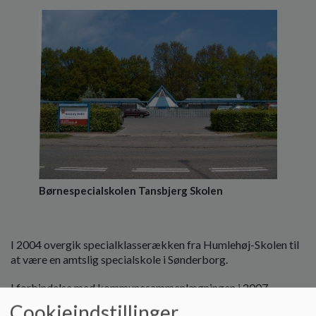
Børnespecialskolen Tansbjerg Skolen
I 2004 overgik specialklasserækken fra Humlehøj-Skolen til
at være en amtslig specialskole i Sønderborg.
I forbindelse med kommunesammenlægningen i 2007,
overtog Sønderborg kommune ansvaret for driften af
Cookieindstillinger