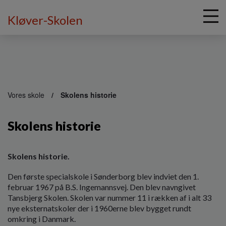
Kløver-Skolen
G
å
Vores skole
Skolens historie
t
i
Skolens historie
l
h
o
v
Skolens historie.
e
Den første specialskole i Sønderborg blev indviet den 1.
d
februar 1967 på B.S. Ingemannsvej. Den blev navngivet
i
Tansbjerg Skolen. Skolen var nummer 11 i rækken af i alt 33
n
nye eksternatskoler der i 1960erne blev bygget rundt
d
omkring i Danmark.
h