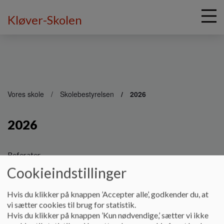
Kløver-Skolen
G
å
Vores skole
Skolebestyrelsen
2026
t
i
2026
l
h
o
v
Referater
e
Cookieindstillinger
Dokumenter
d
i
2025 08 12 Referat_0.pdf
Hvis du klikker på knappen ’Accepter alle’, godkender du, at
n
vi sætter cookies til brug for statistik.
d
Hvis du klikker på knappen ’Kun nødvendige,’ sætter vi ikke
h