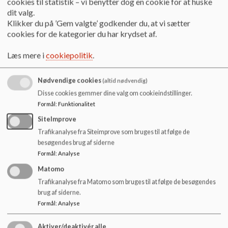
cookies til statistik – vi benytter dog en cookie for at huske
o
2025 10 07 Referat_0.pdf
dit valg.
l
Klikker du på ’Gem valgte’ godkender du, at vi sætter
d
cookies for de kategorier du har krydset af.
e
2025 11 11 Referat.pdf
t
Læs mere i
cookiepolitik
.
2026 01 13 Referat.pdf
Nødvendige cookies
(altid nødvendig)
Disse cookies gemmer dine valg om cookieindstillinger.
Formål
:
Funktionalitet
2026 03 03 Referat.pdf
SiteImprove
Trafikanalyse fra Siteimprove som bruges til at følge de
besøgendes brug af siderne
2026 04 21 Referat.pdf
Formål
:
Analyse
Matomo
Trafikanalyse fra Matomo som bruges til at følge de besøgendes
2026 05 11 Referat.pdf
brug af siderne.
Formål
:
Analyse
2026 06 09 Referat.pdf
Aktiver/deaktivér alle