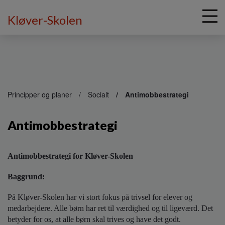
Kløver-Skolen
G
å
Principper og planer
Socialt
Antimobbestrategi
t
i
Antimobbestrategi
l
h
o
v
Antimobbestrategi for Kløver-Skolen
e
d
Baggrund:
i
n
På Kløver-Skolen har vi stort fokus på trivsel for elever og
d
medarbejdere. Alle børn har ret til værdighed og til ligeværd. Det
h
betyder for os, at alle børn skal trives og have det godt.