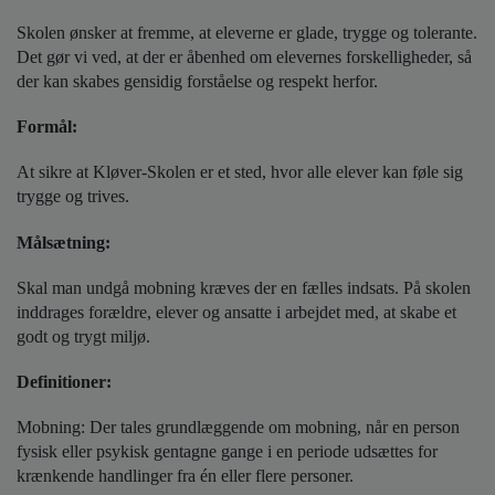
o
l
Skolen ønsker at fremme, at eleverne er glade, trygge og tolerante.
d
Det gør vi ved, at der er åbenhed om elevernes forskelligheder, så
e
der kan skabes gensidig forståelse og respekt herfor.
t
Formål:
At sikre at Kløver-Skolen er et sted, hvor alle elever kan føle sig
trygge og trives.
Målsætning:
Skal man undgå mobning kræves der en fælles indsats. På skolen
inddrages forældre, elever og ansatte i arbejdet med, at skabe et
godt og trygt miljø.
Definitioner:
Mobning: Der tales grundlæggende om mobning, når en person
fysisk eller psykisk gentagne gange i en periode udsættes for
krænkende handlinger fra én eller flere personer.