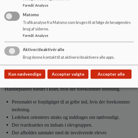
Forældrene støtter op om klassens trivsel ved, at der tales pænt
Formål
:
Analyse
om klassekammerater, andre forældre og skolen.
Matomo
Forældrene skal hjælpe deres barn med at skabe sociale
Trafikanalyse fra Matomo som bruges til at følge de besøgendes
relationer.
brug af siderne.
Forældrene engagerer sig i deres barns færden på de sociale
Formål
:
Analyse
medier.
Forældrene reagerer, hvis de oplever, at der er dårlig opførsel
Aktiver/deaktivér alle
på de sociale medier.
Brug denne kontakt til at aktivere/deaktivere alle apps.
Kun nødvendige
Accepter valgte
Accepter alle
Handleplan:
Handleplanen træder i kraft, hvis der forekommer mobning.
Personalet er forpligtiget til at gribe ind, hvis der forekommer
mobning.
Ledelsen orienteres straks og inddrages om nødvendigt.
Der iværksættes en indsats i elevgruppen.
Der afholdes samtaler med de involverede elever.