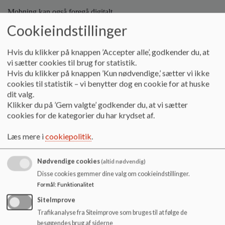
Mobning kan også foregå digitalt.
Cookieindstillinger
Forebyggelser:
Hvis du klikker på knappen ’Accepter alle’, godkender du, at
Skolen:
vi sætter cookies til brug for statistik.
Hvis du klikker på knappen ’Kun nødvendige,’ sætter vi ikke
Alle voksne siger fra ved dårlig opførsel, nedladende
cookies til statistik – vi benytter dog en cookie for at huske
kommentarer eller udelukkelse fra fællesskabet.
dit valg.
Eleverne laver i samarbejde med klassens personale regler for
Klikker du på ’Gem valgte’ godkender du, at vi sætter
god opførsel i klassen.
cookies for de kategorier du har krydset af.
Klassens trivsel er et fast punkt på forældremøderne
Læs mere i
cookiepolitik
.
Elevens trivsel er et fast punkt ved skole/hjem samtalerne
Der arbejdes med den gode opførsel på de sociale medier
Nødvendige cookies
(altid nødvendig)
Klassens personale har fokus på trivsel og opførsel i
Disse cookies gemmer dine valg om cookieindstillinger.
undervisningen evt. som tema/emne uge
Formål
:
Funktionalitet
SiteImprove
Forældre:
Trafikanalyse fra Siteimprove som bruges til at følge de
besøgendes brug af siderne