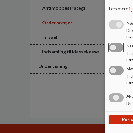
Antimobbestrategi
Læs mere i
Ordensregler
Nød
Dis
Trivsel
For
Sit
Indsamling til klassekasse
Traf
For
Undervisning
Ma
Tra
For
Akt
Brug
Kun 