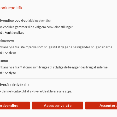
Vi har alle et fælles ansvar for, at skolens fysiske 
cookiepolitik
.
velfungerede. Det er den voksne, som bestemmer.
vendige cookies
(altid nødvendig)
God omgangstone
: Vi forventer at alle snakker ord
se cookies gemmer dine valg om cookieindstillinger.
med respekt.
mål
:
Funktionalitet
Fysiske rammer
: Vi anvender bygninger, inventar og 
eImprove
hinanden med at passe på fælles faciliteter og holde
ikanalyse fra Siteimprove som bruges til at følge de besøgendes brug af siderne
mål
:
Analyse
Eleverne
møder til tiden. Der føres protokol over fo
mange forsømmelser kontakter vi forældrene.
tomo
fikanalyse fra Matomo som bruges til at følge de besøgendes brug af siderne.
Godkendt i Skolebestyrelsen
mål
:
Analyse
September 2022
iver/deaktivér alle
 denne kontakt til at aktivere/deaktivere alle apps.
Tages op igen september 2024
nødvendige
Accepter valgte
Accepter 