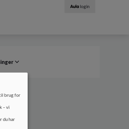
login
ninger
il brug for
k – vi
r du har