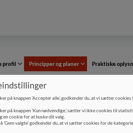
 profil
Principper og planer
Praktiske oplys
indstillinger
Principper og planer
Socialt
Ordensregler
ker på knappen ’Accepter alle’, godkender du, at vi sætter cookies t
Ordensregler
ker på knappen ’Kun nødvendige,’ sætter vi ikke cookies til statisti
 en cookie for at huske dit valg.
å ’Gem valgte’ godkender du, at vi sætter cookies for de kategorie
Kløver-Skolens ordensregler: