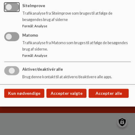
o
SiteImprove
l
Trafikanalyse fra Siteimprove som bruges til at følge de
d
Kløver-Skolen
besøgendes brug af siderne
e
Kløvermarken 1, 6400 Sønderborg
Formål
:
Analyse
t
klover-skolen@sonderborg.dk
Matomo
+45 88 72 42 65
Trafikanalyse fra Matomo som bruges til at følge de besøgendes
brug af siderne.
EAN NR.
5798002229943
Formål
:
Analyse
Sitemap
Aktiver/deaktivér alle
Brug denne kontakt til at aktivere/deaktivere alle apps.
Cookie politik
Kun nødvendige
Accepter valgte
Accepter alle