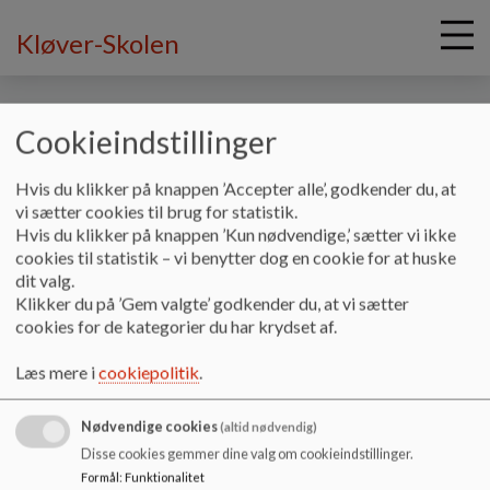
Kløver-Skolen
Cookieindstillinger
G
Hvis du klikker på knappen ’Accepter alle’, godkender du, at
å
Skolens profil
Undervisningsmiljøvurdering
vi sætter cookies til brug for statistik.
t
Hvis du klikker på knappen ’Kun nødvendige,’ sætter vi ikke
i
cookies til statistik – vi benytter dog en cookie for at huske
Undervisningsmiljøvurdering
l
dit valg.
h
Klikker du på ’Gem valgte’ godkender du, at vi sætter
o
cookies for de kategorier du har krydset af.
v
.
e
Læs mere i
cookiepolitik
.
Dokumenter
d
i
Undervisningsmiljøvurdering_0.pdf
Nødvendige cookies
n
(altid nødvendig)
d
Disse cookies gemmer dine valg om cookieindstillinger.
h
Formål
:
Funktionalitet