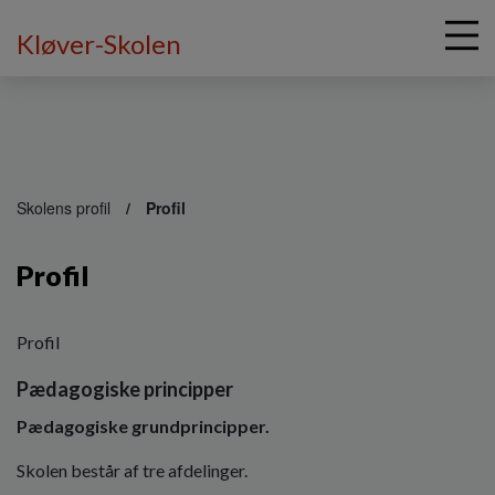
Kløver-Skolen
G
å
Skolens profil
Profil
t
i
Profil
l
h
o
v
Profil
e
Pædagogiske principper
d
i
Pædagogiske grundprincipper.
n
d
Skolen består af tre afdelinger.
h