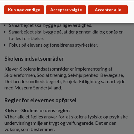
Forældre vil deres børn det bedste.
Kun nødvendige
Accepter valgte
Accepter alle
Det er skolens og forældrenes fælles ansvar at samarbejdet
fungerer.
Samarbejdet skal bygge på ligeværdighed.
Samarbejdet skal bygge på, at der gennem dialog opnås en
fælles forståelse.
Fokus på elevens og forældrenes styrkesider.
Skolens indsatsområder
Kløver-Skolens indsatsområder er implementering af
Skolereformen, Social træning, Selvhjulpenhed, Bevægelse,
Det brede sundhedsbegreb, Projekt Fitlight og samarbejde
med Museum Sønderjylland.
Regler for elevernes opførsel
Kløver-Skolens ordensregler:
Vi har alle et fælles ansvar for, at skolens fysiske og psykiske
undervisningsmiljø er trygt og velfungerede. Det er den
voksne, som bestemmer.