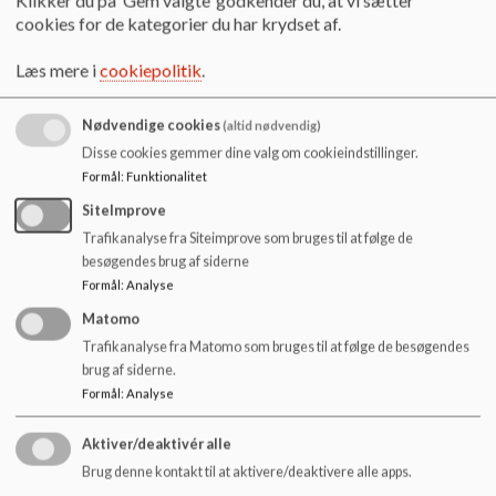
Klikker du på ’Gem valgte’ godkender du, at vi sætter
forudsigelighed.
cookies for de kategorier du har krydset af.
Udefrakommende forstyrrelser og afledelighed minimeres
ved hjælp af f.eks. afskærmning, høretelefoner o.a.
Læs mere i
cookiepolitik
.
Social kognitiv træning, hvor eleven øver sig i sociale
strategier til at omgås andre med fokus på at højne elevens
trivsel, udvikling og sociale selvhjulpenhed.
Nødvendige cookies
(altid nødvendig)
Stor opmærksomhed på elevens selvværd og trivsel ved ofte
Disse cookies gemmer dine valg om cookieindstillinger.
at gøre hver enkelt elev opmærksom på egen fremgang såvel
Formål
:
Funktionalitet
det fagligt som socialt.
SiteImprove
Trafikanalyse fra Siteimprove som bruges til at følge de
besøgendes brug af siderne
Formål
:
Analyse
Skole-/hjemsamarbejdet
Matomo
Samarbejdet mellem forældre og skole er af afgørende
Trafikanalyse fra Matomo som bruges til at følge de besøgendes
betydning. Et åbent og tillidsfuldt samarbejde er en vigtig
brug af siderne.
forudsætning for, at skolens pædagogiske arbejde med
Formål
:
Analyse
eleverne lykkes.
Aktiver/deaktivér alle
Skole-/hjemsamarbejdet bygger derfor på flg.
grundholdninger:
Brug denne kontakt til at aktivere/deaktivere alle apps.