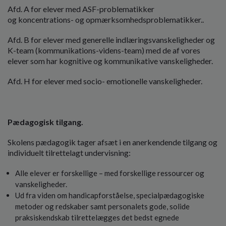
o
Afd. A for elever med ASF-problematikker
l
og koncentrations- og opmærksomhedsproblematikker..
d
e
Afd. B for elever med generelle indlæringsvanskeligheder og
t
K-team (kommunikations-videns-team) med de af vores
elever som har kognitive og kommunikative vanskeligheder.
Afd. H for elever med socio- emotionelle vanskeligheder.
Pædagogisk tilgang.
Skolens pædagogik tager afsæt i en anerkendende tilgang og
individuelt tilrettelagt undervisning:
Alle elever er forskellige – med forskellige ressourcer og
vanskeligheder.
Ud fra viden om handicapforståelse, specialpædagogiske
metoder og redskaber samt personalets gode, solide
praksiskendskab tilrettelægges det bedst egnede