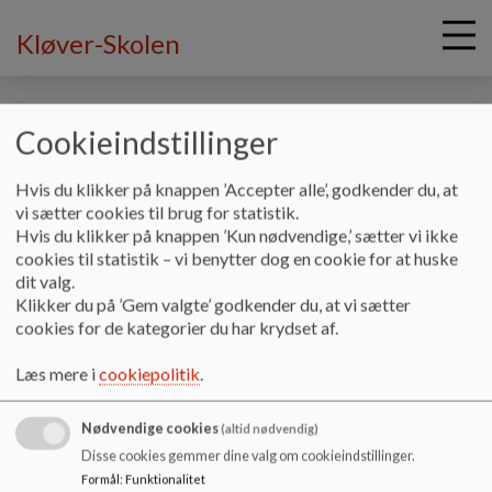
Kløver-Skolen
Cookieindstillinger
G
Hvis du klikker på knappen ’Accepter alle’, godkender du, at
å
Skolens profil
Trivsel, karakter mv - Kløver-matriklen
vi sætter cookies til brug for statistik.
t
Hvis du klikker på knappen ’Kun nødvendige,’ sætter vi ikke
i
cookies til statistik – vi benytter dog en cookie for at huske
Trivsel, karakter mv - Kløver-
l
dit valg.
h
Klikker du på ’Gem valgte’ godkender du, at vi sætter
matriklen
o
cookies for de kategorier du har krydset af.
v
e
Læs mere i
cookiepolitik
.
d
Statistik om Kløver-Skolen afd. Kløvermarken | Børne- og
i
undervisningsministeriet
Nødvendige cookies
n
(altid nødvendig)
d
Disse cookies gemmer dine valg om cookieindstillinger.
h
Formål
:
Funktionalitet