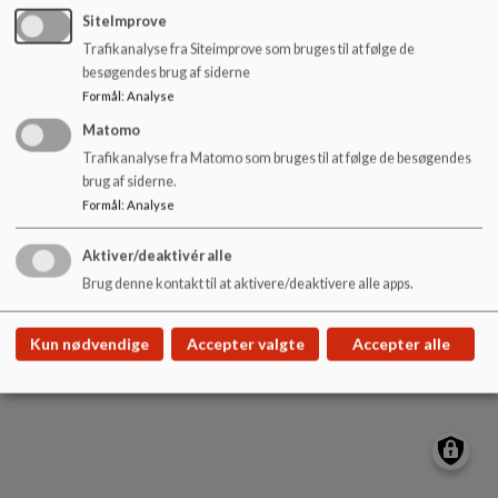
o
SiteImprove
l
Kløver-Skolen
Trafikanalyse fra Siteimprove som bruges til at følge de
d
Kløvermarken 1, 6400 Sønderborg
besøgendes brug af siderne
e
klover-skolen@sonderborg.dk
Formål
:
Analyse
t
+45 88 72 42 65
Matomo
EAN NR.
5798002229943
Trafikanalyse fra Matomo som bruges til at følge de besøgendes
brug af siderne.
Sitemap
Formål
:
Analyse
Aktiver/deaktivér alle
Brug denne kontakt til at aktivere/deaktivere alle apps.
Cookie politik
Kun nødvendige
Accepter valgte
Accepter alle