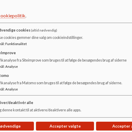
2A - 6A
Helle Thybo Clemmensen
cookiepolitik
.
7A - 12A
Tove Reimers Petersen
0B - 10B
Vibe Mc Keown
vendige cookies
(altid nødvendig)
se cookies gemmer dine valg om cookieindstillinger.
1H - 4H
Vickie Jensen
mål
:
Funktionalitet
UU-vejledere
eImprove
ikanalyse fra Siteimprove som bruges til at følge de besøgendes brug af siderne
A-afdeling
Naja Charlotte Brice
mål
:
Analyse
B-afdeling
Lisbeth Kobæk Christiansen
tomo
fikanalyse fra Matomo som bruges til at følge de besøgendes brug af siderne.
mål
:
Analyse
iver/deaktivér alle
 denne kontakt til at aktivere/deaktivere alle apps.
nødvendige
Accepter valgte
Accepter 