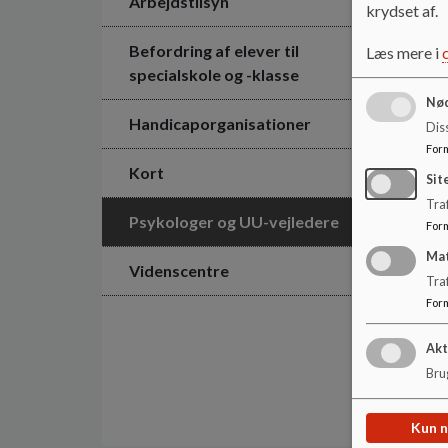
Arbejdstilsyn
krydset af.
Befordring af elever til
Læs mere i
specialskole og -klasse
Nød
Handicaporganisationer
Dis
For
Kort
Sit
Traf
Psykologer og UU-vejledere
For
Ma
Videnscentre
Tra
For
Akt
Brug
Kun 