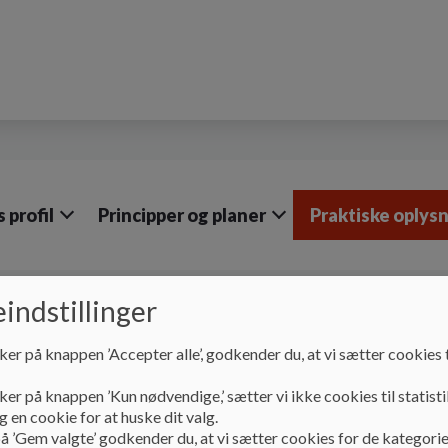
 profil
Principper og planer
Praktiske oplys
indstillinger
Praktiske oplysninger
Psykologer og UU-vejledere
ker på knappen ’Accepter alle’, godkender du, at vi sætter cookies t
Psykologer og UU-vej
ker på knappen ’Kun nødvendige,’ sætter vi ikke cookies til statisti
 en cookie for at huske dit valg.
Psykologer
å ’Gem valgte’ godkender du, at vi sætter cookies for de kategorie