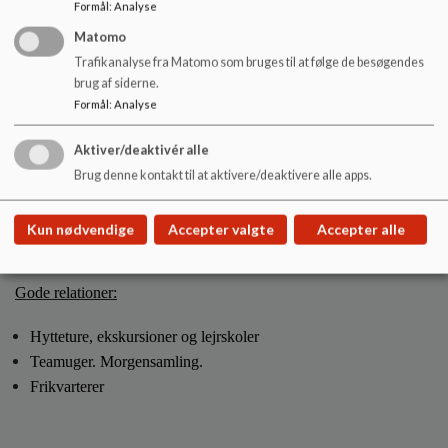
Formål
:
Analyse
Skolehjemsamarbejde
Matomo
Aula
Trafikanalyse fra Matomo som bruges til at følge de besøgendes
brug af siderne.
APV
Formål
:
Analyse
Indskrivningssamtaler
Samarbejde med andre professionelle
Aktiver/deaktivér alle
Sammenhænge ved visitation (samarbejde med institutioner og
Brug denne kontakt til at aktivere/deaktivere alle apps.
skoler)
Åbenhed vedr. elevplacering i klasser
Kun nødvendige
Accepter valgte
Accepter alle
Gode relationer:
Hytteture, ekskursioner og lejrskoler
Teamuger. Morgensamling.
Frikvarterer