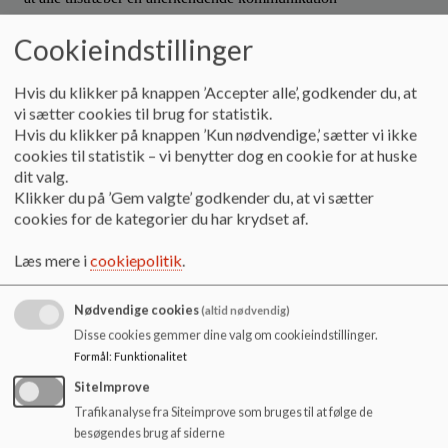
· at konflikter løses konstruktivt
Cookieindstillinger
Eksempler på hvordan trivselsprincipperne anvendes:
Hvis du klikker på knappen ’Accepter alle’, godkender du, at
vi sætter cookies til brug for statistik.
Pædagogiske værktøjer som ex. ”Trin for trin” og ”Sociale
Hvis du klikker på knappen ’Kun nødvendige,’ sætter vi ikke
historier”
cookies til statistik – vi benytter dog en cookie for at huske
dit valg.
Spørgsmål til skole/hjem-samtaler
Klikker du på ’Gem valgte’ godkender du, at vi sætter
Elevsamtaler
cookies for de kategorier du har krydset af.
Læs mere i
cookiepolitik
.
Konkret håndtering og rollemodeller:
Nødvendige cookies
(altid nødvendig)
Lærerteamenes arbejde med sociale spilleregler
Disse cookies gemmer dine valg om cookieindstillinger.
Elevrådets arbejde med undervisningsmiljøet
Formål
:
Funktionalitet
SiteImprove
Trafikanalyse fra Siteimprove som bruges til at følge de
besøgendes brug af siderne
Kommunikation: