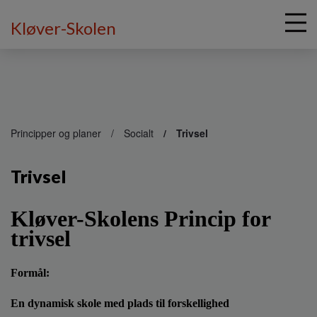
Kløver-Skolen
G
å
Principper og planer
Socialt
Trivsel
t
i
Trivsel
l
h
o
Kløver-Skolens Princip for
v
trivsel
e
d
i
Formål:
n
d
En dynamisk skole med plads til forskellighed
h