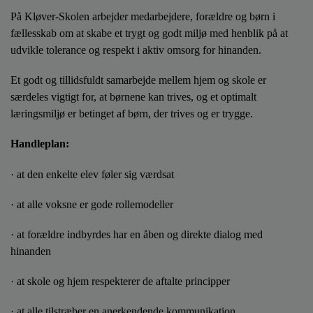
o
På Kløver-Skolen arbejder medarbejdere, forældre og børn i
l
fællesskab om at skabe et trygt og godt miljø med henblik på at
d
e
udvikle tolerance og respekt i aktiv omsorg for hinanden.
t
Et godt og tillidsfuldt samarbejde mellem hjem og skole er
særdeles vigtigt for, at børnene kan trives, og et optimalt
læringsmiljø er betinget af børn, der trives og er trygge.
Handleplan:
· at den enkelte elev føler sig værdsat
· at alle voksne er gode rollemodeller
· at forældre indbyrdes har en åben og direkte dialog med
hinanden
· at skole og hjem respekterer de aftalte principper
· at alle tilstræber en anerkendende kommunikation