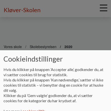
Kløver-Skolen
G
å
Vores skole
Skolebestyrelsen
2020
t
i
Cookieindstillinger
2020
l
h
Hvis du klikker på knappen ’Accepter alle’, godkender du, at
o
vi sætter cookies til brug for statistik.
v
Referater 2020
Hvis du klikker på knappen ’Kun nødvendige,’ sætter vi ikke
e
cookies til statistik – vi benytter dog en cookie for at huske
Dokumenter
d
dit valg.
i
Klikker du på ’Gem valgte’ godkender du, at vi sætter
2020 01 07 Referat_0.pdf
n
cookies for de kategorier du har krydset af.
d
h
Læs mere i
cookiepolitik
.