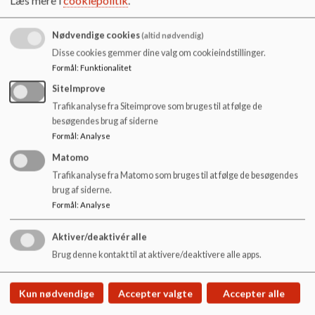
o
2020 06 09 Referat.pdf
l
d
Nødvendige cookies
(altid nødvendig)
e
Disse cookies gemmer dine valg om cookieindstillinger.
2020 08 11 Referat.pdf
t
Formål
:
Funktionalitet
SiteImprove
2020 09 29 Referat_1.pdf
Trafikanalyse fra Siteimprove som bruges til at følge de
besøgendes brug af siderne
Formål
:
Analyse
2020 12 08 Referat.pdf
Matomo
Trafikanalyse fra Matomo som bruges til at følge de besøgendes
brug af siderne.
Formål
:
Analyse
Aktiver/deaktivér alle
Kløver-Skolen
Brug denne kontakt til at aktivere/deaktivere alle apps.
Kløvermarken 1, 6400 Sønderborg
klover-skolen@sonderborg.dk
Kun nødvendige
Accepter valgte
Accepter alle
+45 88 72 42 65